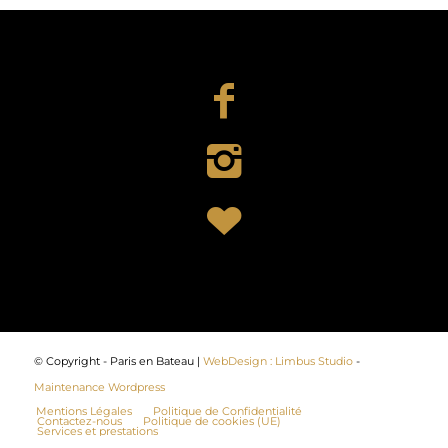
© Copyright - Paris en Bateau |
WebDesign : Limbus Studio
-
Maintenance Wordpress
Mentions Légales
Politique de Confidentialité
Contactez-nous
Politique de cookies (UE)
Services et prestations